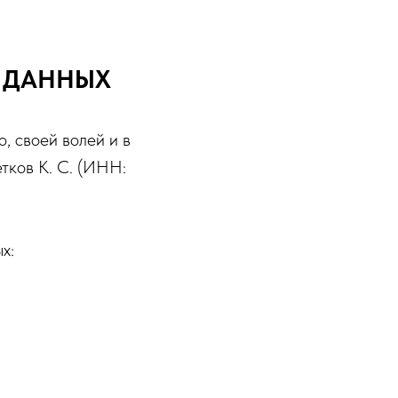
Х ДАННЫХ
о, своей волей и в
тков К. С. (ИНН:
х: