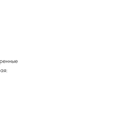
тренные
ая: