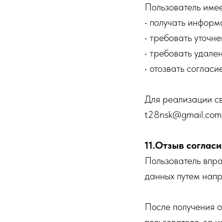
Пользователь имее
• получать информ
• требовать уточн
• требовать удале
• отозвать соглас
Для реализации св
t28nsk@gmail.com
11.Отзыв соглас
Пользователь впра
данных путем нап
После получения 