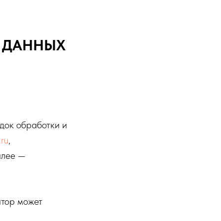
 ДАННЫХ
док обработки и
.ru
,
алее —
атор может