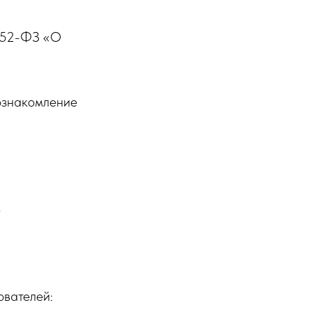
№152-ФЗ «О
ознакомление
5
ователей: