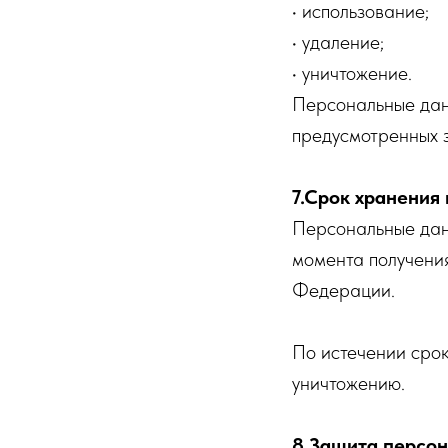
• использование;
• удаление;
• уничтожение.
Персональные дан
предусмотренных 
7.Срок хранения
Персональные данн
момента получения
Федерации.
По истечении сро
уничтожению.
8.Защита персо