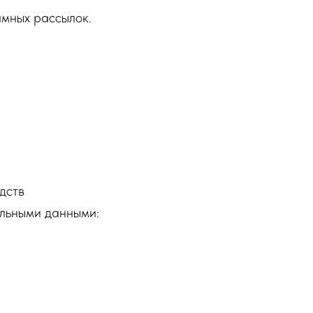
амных рассылок.
дств
альными данными: