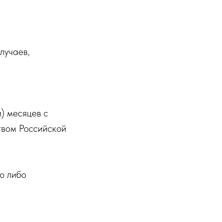
лучаев,
) месяцев с
твом Российской
ю либо