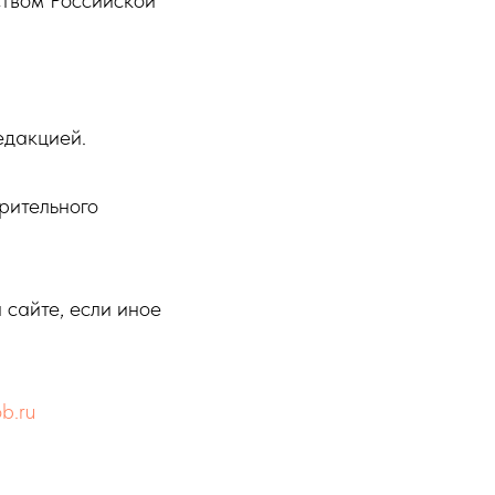
ством Российской
едакцией.
рительного
 сайте, если иное
b.ru